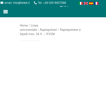
email:
info@ketek.it
Tel:
+39 030 9937068
Home
/
Linea
commerciale
/
Aspirapolveri
/ Aspirapolvere e
liquidi inox, 34 lt. – KV29I